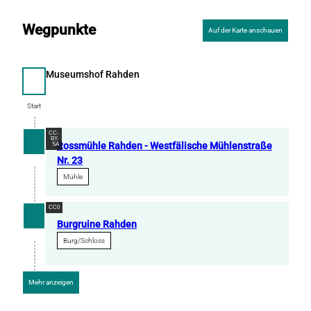
Wegpunkte
Auf der Karte anschauen
Museumshof Rahden
Start
Start
CC-
BY-
Rossmühle Rahden - Westfälische Mühlenstraße
SA
Nr. 23
Mühle
CC0
Burgruine Rahden
Burg/Schloss
Mehr anzeigen