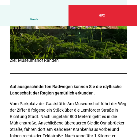
GPX
Route
1:10 h
17,30 km
© Teutoburger Wald Tourismus, D. Ketz
© Teutoburger Wald Tourismus, D. Ketz
18 m
18 m
39 m
50 m
11 m
Start: Museumshof Rahden
Ziel: Museumshof Rahden
©
CC-BY-SA
Auf ausgeschilderten Radwegen können Sie die idyllische
Landschaft der Region gemütlich erkunden.
Vom Parkplatz der Gaststätte Am Museumshof führt der Weg
der Ziffer 8 folgend ein Stück über die Lemförder Straße in
Richtung Stadt. Nach ungefähr 800 Metern geht es in die
Mühlenstraße. Anschließend überqueren Sie die Osnabrücker
Straße, fahren dort am Rahdener Krankenhaus vorbei und
folgen rechts der Feldstraße. Nach ungefähr 1 Kilometer