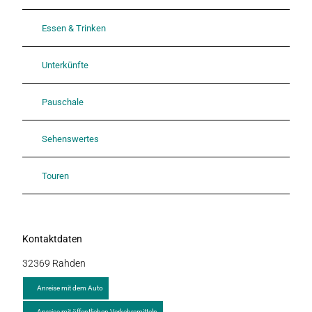
Essen & Trinken
Unterkünfte
Pauschale
Sehenswertes
Touren
Kontaktdaten
32369
Rahden
Anreise mit dem Auto
Anreise mit öffentlichen Verkehrsmitteln