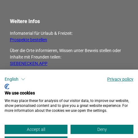
Weitere Infos
Infomaterial für Urlaub & Freizeit:
Prospekte bestellen
Über die Orte informieren, Wissen unter Beweis stellen oder
Inhalte mit Freunden ­teilen:
SIEBENECKEN.APP
English
Privacy policy
I
F
n
a
s
c
We use cookies
t
e
We may place these for analysis of our visitor data, to improve our website,
a
b
show personalised content and to give you a great website experience. For
more information about the cookies we use open the settings.
g
o
r
o
Datenschutz
Barrierefreiheit
Impressum
a
k
Accept all
Deny
m