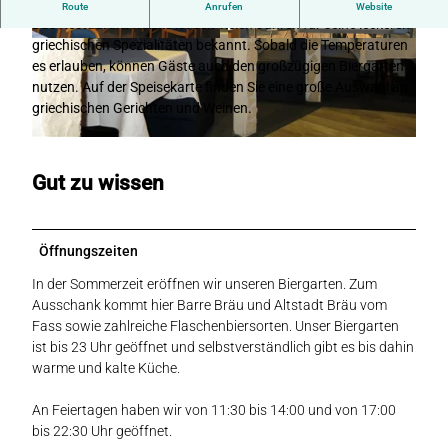
Restaurant Xantis - griechische Spezialitäten in Rahden.
Route
Anrufen
Website
Das Restaurant Xantis ist seit vielen Jahren für seine leckeren
griechischen Spezialitäten bekannt. Sobald die Temperaturen
©
CC0
©
CC0
es erlauben, können Gäste auch den großzügigen Biergarten
nutzen. Auf der Speisekarte finden Sie eine große Auswahl an
griechischen Gerichten und Weinen.
©
CC0
Gut zu wissen
Öffnungszeiten
In der Sommerzeit eröffnen wir unseren Biergarten. Zum
Ausschank kommt hier Barre Bräu und Altstadt Bräu vom
Fass sowie zahlreiche Flaschenbiersorten. Unser Biergarten
ist bis 23 Uhr geöffnet und selbstverständlich gibt es bis dahin
warme und kalte Küche.
An Feiertagen haben wir von 11:30 bis 14:00 und von 17:00
bis 22:30 Uhr geöffnet.