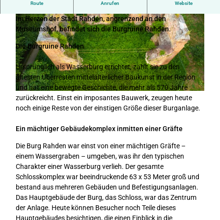
Route
Anrufen
Website
Im Herzen der Stadt Rahden, angrenzend an den
Museumshof, befindet sich die Burgruine Rahden.
Die Burgruine Rahden
Ursprünglich als Wasserburg errichtet, zählt sie zu den
© Tourismusverband Sieben e.V., Christoph Partsch |
CC0
ältesten Überresten mittelalterlicher Baukunst in der Region
und hat eine bewegte Geschichte, die mehr als 570 Jahre
© Teutoburger Wald Tourismus, D. Ketz |
CC-BY-SA
zurückreicht. Einst ein imposantes Bauwerk, zeugen heute
noch einige Reste von der einstigen Größe dieser Burganlage.
Ein mächtiger Gebäudekomplex inmitten einer Gräfte
Die Burg Rahden war einst von einer mächtigen Gräfte –
einem Wassergraben – umgeben, was ihr den typischen
Charakter einer Wasserburg verlieh. Der gesamte
Schlosskomplex war beeindruckende 63 x 53 Meter groß und
bestand aus mehreren Gebäuden und Befestigungsanlagen.
Das Hauptgebäude der Burg, das Schloss, war das Zentrum
der Anlage. Heute können Besucher noch Teile dieses
Hauptgebäudes besichtigen, die einen Einblick in die