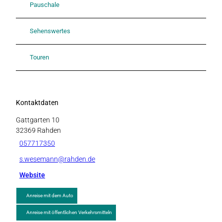
Pauschale
Sehenswertes
Touren
Kontaktdaten
Gattgarten 10
32369
Rahden
057717350
s.wesemann@rahden.de
Website
Anreise mit dem Auto
Anreise mit öffentlichen Verkehrsmitteln