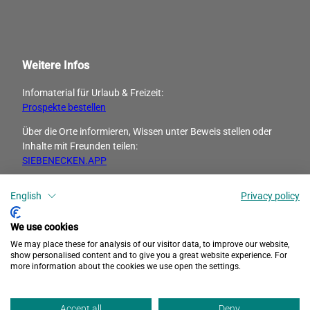
Weitere Infos
Infomaterial für Urlaub & Freizeit:
Prospekte bestellen
Über die Orte informieren, Wissen unter Beweis stellen oder
Inhalte mit Freunden ­teilen:
SIEBENECKEN.APP
I
F
English
Privacy policy
n
a
s
c
We use cookies
t
e
We may place these for analysis of our visitor data, to improve our website,
a
b
show personalised content and to give you a great website experience. For
more information about the cookies we use open the settings.
g
o
r
o
Datenschutz
Barrierefreiheit
Impressum
a
k
Accept all
Deny