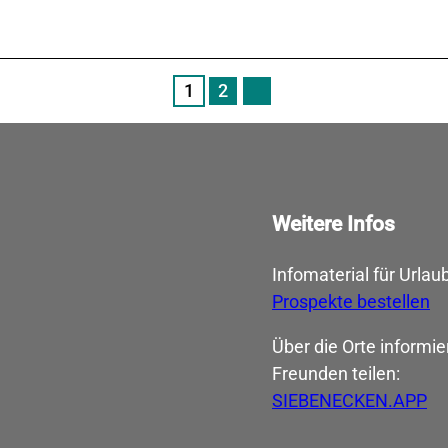
1
2
N
ä
c
h
s
t
e
Weitere Infos
S
e
i
Infomaterial für Urlaub
t
e
Prospekte bestellen
Über die Orte informie
Freunden ­teilen:
SIEBENECKEN.APP