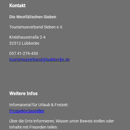
s
ü
Kontakt
n
i
c
'
n
k
Die Westfälischen Sieben
ö
n
e
f
l
Tourismusverband Sieben e.V.
n
f
i
f
n
c
Kreishausstraße 2-4
i
e
h
32312 Lübbecke
t
n
e
n
057 41-276-430
W
e
tourismusverband@luebbecke.de
e
s
i
s
h
'
n
ö
a
f
c
Weitere Infos
f
h
n
t
Infomaterial für Urlaub & Freizeit:
e
e
Prospekte bestellen
n
n
Über die Orte informieren, Wissen unter Beweis stellen oder
&
Inhalte mit Freunden ­teilen:
N