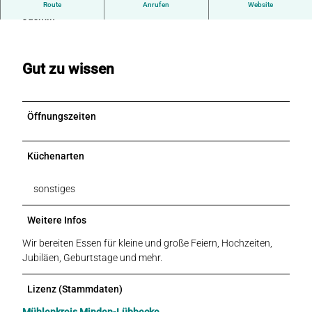
Herzlich Willkommen Andreas Grillecke & Restaurant
Route
Anrufen
Website
r
Jasmin
e
a
s
Gut zu wissen
-
g
r
i
Öffnungszeiten
l
l
Küchenarten
-
e
c
sonstiges
k
e
Weitere Infos
.
Wir bereiten Essen für kleine und große Feiern, Hochzeiten,
j
Jubiläen, Geburtstage und mehr.
p
g
Lizenz (Stammdaten)
Mühlenkreis Minden-Lübbecke