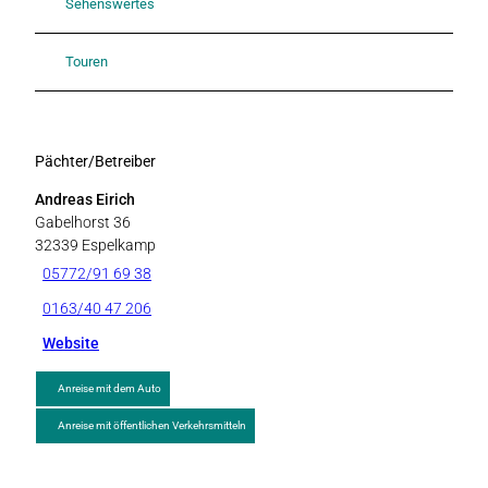
Sehenswertes
Touren
Pächter/Betreiber
Andreas Eirich
Gabelhorst 36
32339
Espelkamp
05772/91 69 38
0163/40 47 206
Website
Anreise mit dem Auto
Anreise mit öffentlichen Verkehrsmitteln