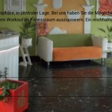
sphäre, in zentraler Lage. Bei uns haben Sie die Möglichk
hem Workout im Fitnessraum auszupowern. Ein reichhalti
.