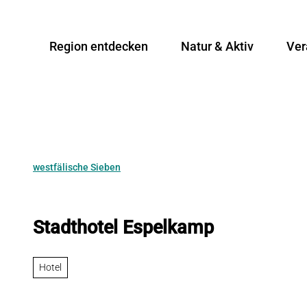
Z
u
Region entdecken
Natur & Aktiv
Ver
m
I
n
h
a
l
t
westfälische Sieben
Stadthotel Espelkamp
Hotel