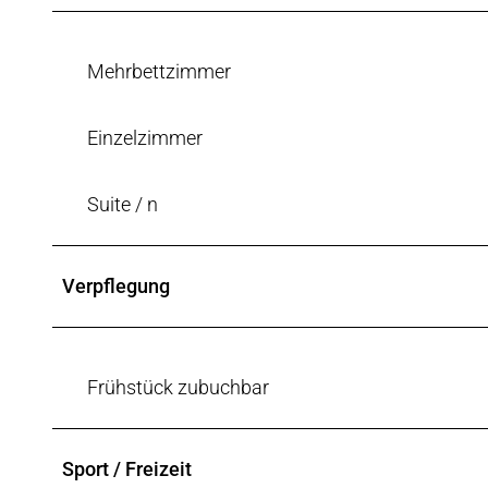
9
e
5
i
Mehrbettzimmer
2
c
.
h
j
Einzelzimmer
-
p
1
g
Suite / n
-
6
9
Verpflegung
3
9
5
2
Frühstück zubuchbar
.
j
Sport / Freizeit
p