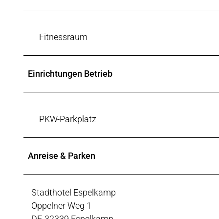
g
Fitnessraum
Einrichtungen Betrieb
PKW-Parkplatz
Anreise & Parken
Stadthotel Espelkamp
Oppelner Weg 1
DE-32339 Espelkamp