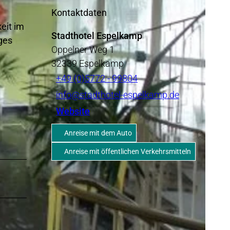
Kontaktdaten
eit im
Stadthotel Espelkamp
ges
Oppelner Weg 1
32339
Espelkamp
+49 (0)5772 - 99804
info@stadthotel-espelkamp.de
Website
Anreise mit dem Auto
Anreise mit öffentlichen Verkehrsmitteln