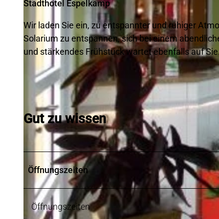
Stadthotel Espelkamp
Wir laden Sie ein, zu entspannter und ruhiger Atmo
Solarium zu entspannen, sich bei einem abendlic
und stärkendes Frühstück wartet ebenfalls auf Sie
Gut zu wissen
Öffnungszeiten
Öffnungszeiten