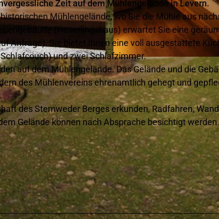
unvergessliche Zeit auf dem Mühlengelände in Levern.
 historischen Mühlengelände, wo Sie die Mühle aus näch
bengebäude (Heuerlingshaus) erwartet Sie eine geräu
 Anfrage). Sie bietet Ihnen eine voll ausgestattete Küch
Schlafcouch) und zwei Schlafzimmer.
© Mühlenverein Levern e.V. |
CC-BY
uden auf dem Mühlengelände. Das Gelände und die Geb
dern des Mühlenvereins ehrenamtlich gehegt und gepfle
chaft des Stemweder Berges erkunden, Radfahren, Wan
 dem Gelände können nach Absprache besichtigt werden