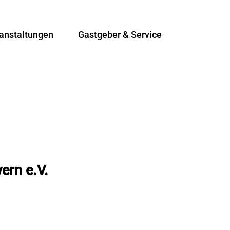
anstaltungen
Gastgeber & Service
T
Suche
e
i
l
e
n
ern e.V.