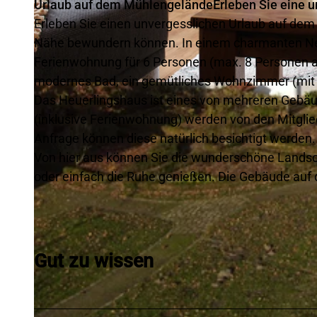
Urlaub auf dem Mühlengelände
Erleben Sie eine 
Erleben Sie einen unvergesslichen Urlaub auf dem
Nähe bewundern können. In einem charmanten Ne
Ferienwohnung für 6 Personen (max. 8 Personen auf
modernes Bad, ein gemütliches Wohnzimmer (mit 
© Mühlenverein Levern e.V. |
CC-BY
Das Heuerlingshaus ist eines von mehreren Gebä
(inklusive Ferienwohnung) werden von den Mitglie
Anfrage können diese natürlich besichtigt werden.
Von hier aus können Sie die wunderschöne Lands
oder einfach die Ruhe genießen. Die Gebäude auf
Gut zu wissen