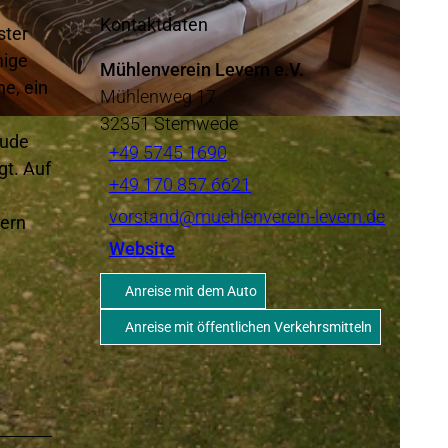
Kontaktdaten
ster
mige
Mühlenverein Levern e.V.
e, ein
Mühlenweg 17
32351
Stemwede
äude
+49 5745 1690
gt. Auf
+49 170 857 6621
vorstand@muehlenverein-levern.de
dern
Website
.
Anreise mit dem Auto
Anreise mit öffentlichen Verkehrsmitteln