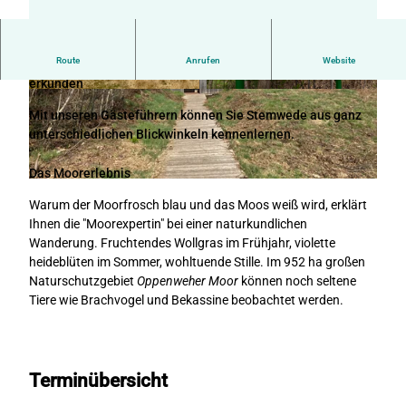
Route
Anrufen
Website
Historie erleben - Kulturelle Vielfalt entdecken - Natur
erkunden
©
CC-BY-SA
©
CC-BY-SA
Mit unseren Gästeführern können Sie Stemwede aus ganz
unterschiedlichen Blickwinkeln kennenlernen.
Das Moorerlebnis
©
CC-BY-SA
Warum der Moorfrosch blau und das Moos weiß wird, erklärt
Ihnen die "Moorexpertin" bei einer naturkundlichen
Wanderung. Fruchtendes Wollgras im Frühjahr, violette
heideblüten im Sommer, wohltuende Stille. Im 952 ha großen
Naturschutzgebiet
Oppenweher Moor
können noch seltene
Tiere wie Brachvogel und Bekassine beobachtet werden.
Terminübersicht