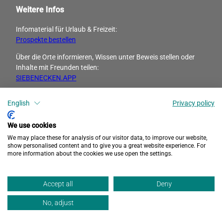
Weitere Infos
Infomaterial für Urlaub & Freizeit:
Prospekte bestellen
Über die Orte informieren, Wissen unter Beweis stellen oder
Inhalte mit Freunden ­teilen:
SIEBENECKEN.APP
English
Privacy policy
I
F
n
a
s
c
We use cookies
t
e
We may place these for analysis of our visitor data, to improve our website,
a
b
show personalised content and to give you a great website experience. For
more information about the cookies we use open the settings.
g
o
r
o
Datenschutz
Barrierefreiheit
Impressum
a
k
Accept all
Deny
m
No, adjust