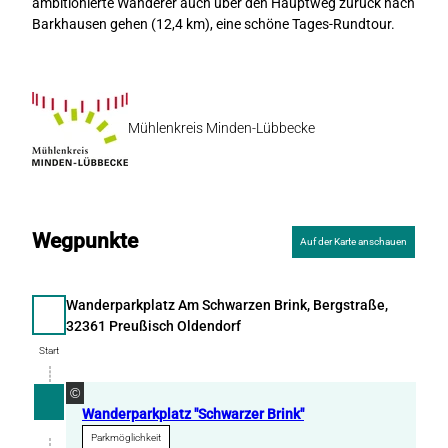
ambitionierte Wanderer auch über den Hauptweg zurück nach
w
Barkhausen gehen (12,4 km), eine schöne Tages-Rundtour.
e
i
s
K
a
Mühlenkreis Minden-Lübbecke
i
s
e
r
h
Wegpunkte
Auf der Karte anschauen
o
f
0
Wanderparkplatz Am Schwarzen Brink, Bergstraße,
3
Start
32361 Preußisch Oldendorf
.
Start
2
0
©
2
Wanderparkplatz "Schwarzer Brink"
6
-
Parkmöglichkeit