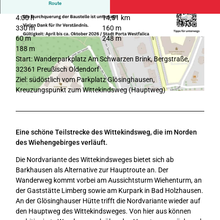
Route
4:00 h
14,51 km
330 m
160 m
60 m
248 m
188 m
Start: Wanderparkplatz Am Schwarzen Brink, Bergstraße,
32361 Preußisch Oldendorf
© Touristikzentrum Westliches Weserbergland, Touristikzentrum Westliches Weserbergland
Ziel: südöstlich vom Parkplatz Glösinghausen,
Kreuzungspunkt zum Wittekindsweg (Hauptweg)
B
a
u
s
Eine schöne Teilstrecke des Wittekindsweg, die im Norden
t
des Wiehengebirges verläuft.
e
l
Die Nordvariante des Wittekindsweges bietet sich ab
l
Barkhausen als Alternative zur Hauptroute an. Der
e
Wanderweg kommt vorbei am Aussichtsturm Wiehenturm, an
n
der Gaststätte Limberg sowie am Kurpark in Bad Holzhausen.
h
An der Glösinghauser Hütte trifft die Nordvariante wieder auf
i
den Hauptweg des Wittekindsweges. Von hier aus können
n