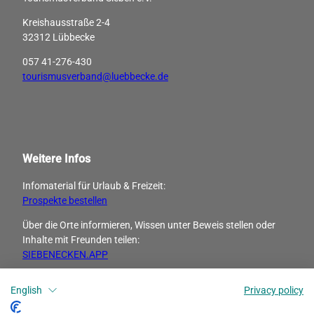
Kreishausstraße 2-4
32312 Lübbecke
057 41-276-430
tourismusverband@luebbecke.de
Weitere Infos
Infomaterial für Urlaub & Freizeit:
Prospekte bestellen
Über die Orte informieren, Wissen unter Beweis stellen oder
Inhalte mit Freunden ­teilen:
SIEBENECKEN.APP
English
Privacy policy
I
F
n
a