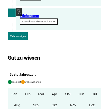
1
0
CC-
BY-
.
SA
Wiehenturm
2
Aussichtspunkt/Aussichtsturm
0
2
6
Mehr anzeigen
Gut zu wissen
Beste Jahreszeit
geeignet
wetterabhängig
Jan
Feb
Mär
Apr
Mai
Jun
Jul
Aug
Sep
Okt
Nov
Dez