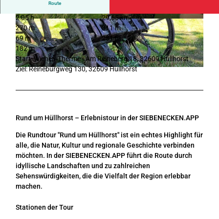
Route
2:05 h
29,65 km
© Die westfälischen Sieben |
CC-BY-SA
© Joachim Mehnert
270 m
311 m
69 m
251 m
182 m
Start: Wiehen-Therme - Am Reineberg 18, 32609 Hüllhorst
Ziel: Reineburgweg 130, 32609 Hüllhorst
© Tourismusverband Sieben e.V. |
CC-BY-SA
Rund um Hüllhorst – Erlebnistour in der SIEBENECKEN.APP
Die Rundtour "Rund um Hüllhorst" ist ein echtes Highlight für
alle, die Natur, Kultur und regionale Geschichte verbinden
möchten. In der SIEBENECKEN.APP führt die Route durch
idyllische Landschaften und zu zahlreichen
Sehenswürdigkeiten, die die Vielfalt der Region erlebbar
machen.
Stationen der Tour