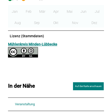
Jan
Feb
Mär
Apr
Mai
Jun
Jul
Aug
Sep
Okt
Nov
Dez
Lizenz (Stammdaten)
Mühlenkreis Minden-Lübbecke
In der Nähe
Auf der Karte anschauen
Veranstaltung