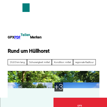
Z
u
T
Suche
Menü
m
e
I
i
n
l
h
e
a
n
Teilen
GPX
PDF
Merken
l
t
Rund um Hüllhorst
29,65 km lang
Schwierigkeit: mittel
Kondition: mittel
regionale Radtour
GPX