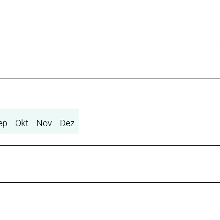
ep
Okt
Nov
Dez