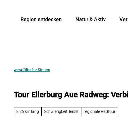
Z
u
Region entdecken
Natur & Aktiv
Ver
m
I
n
h
a
l
t
westfälische Sieben
Tour Ellerburg Aue Radweg: Verb
2,36 km lang
Schwierigkeit: leicht
regionale Radtour