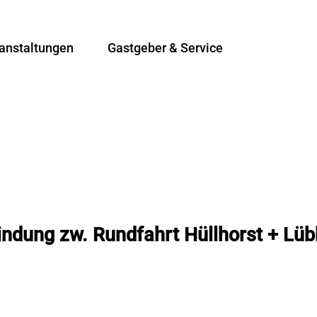
anstaltungen
Gastgeber & Service
T
Suche
e
i
l
e
n
indung zw. Rundfahrt Hüllhorst + Lü