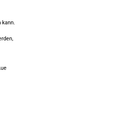
n kann.
erden,
Aue