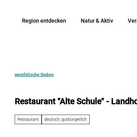
Z
u
Region entdecken
Natur & Aktiv
Ver
m
I
n
h
a
l
t
westfälische Sieben
Restaurant "Alte Schule" - Landho
Restaurant
deutsch, gutbürgerlich