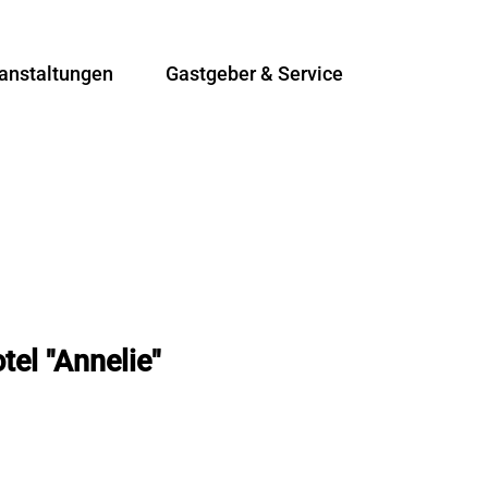
anstaltungen
Gastgeber & Service
T
Suche
e
i
l
e
n
tel "Annelie"