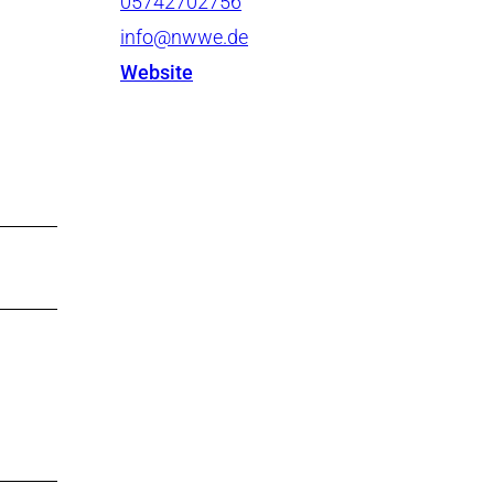
05742702756
info@nwwe.de
Website