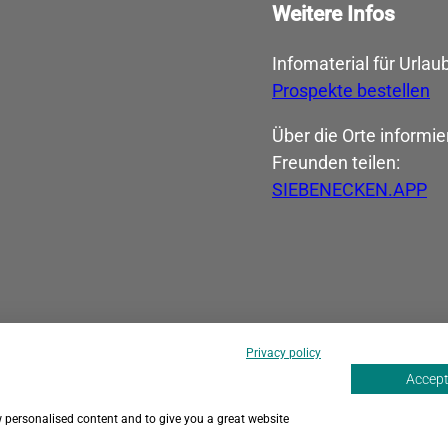
Weitere Infos
Infomaterial für Urlaub
Prospekte bestellen
Über die Orte informie
Freunden ­teilen:
SIEBENECKEN.APP
I
F
n
a
s
c
t
e
Privacy policy
a
b
Accept 
g
o
r
o
w personalised content and to give you a great website
a
k