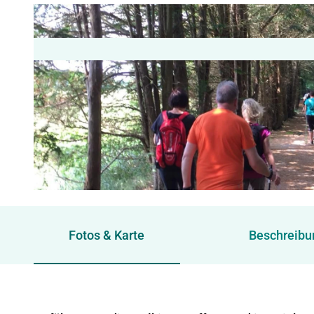
© nwwe e.V. |
CC-BY-NC-ND
Fotos & Karte
Beschreibu