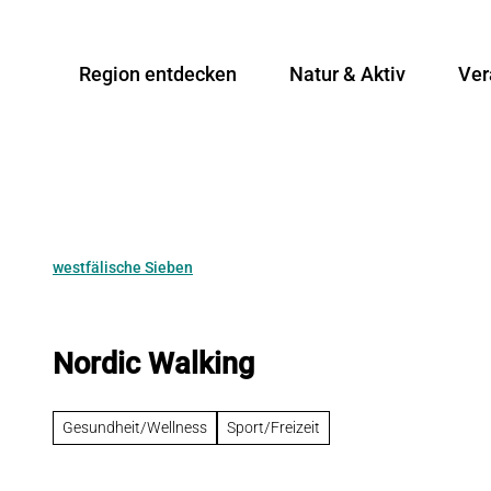
Z
u
Region entdecken
Natur & Aktiv
Ver
m
I
n
h
a
l
t
westfälische Sieben
Nordic Walking
Gesundheit/Wellness
Sport/Freizeit