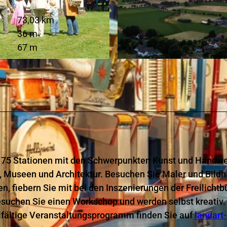
73,03 km
36 m
67 m
© Teutoburger Wald Tourismus, D. Ketz
er 75 Stationen mit den Schwerpunkten Kunst und Handwe
n, Museen und Architektur. Besuchen Sie Maler und Bildh
, fiebern Sie mit bei den Inszenierungen der Freilicht
esuchen Sie einen Workschop und werden selbst kreativ.
elfältige Veranstaltungsprogramm finden Sie auf
landart