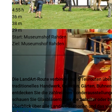
4:55 h
36 m
38 m
29 m
© Mühlenkreis Minden-Lübbecke
Start: Museumshof Rahden
Ziel: Museumshof Rahden
Die LandArt-Route verbindet auf 5 Teilrouten üb
traditionelles Handwerk, Galerien, Gärten, Bühne
entdecken Sie die zahlreichen Sonderausstellungen
schauen Sie Glasbläsern über die Schulter oder b
Überblick über alle LandArt-Stationen und das vi