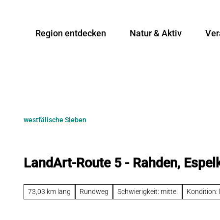
Z
u
Region entdecken
Natur & Aktiv
Ver
m
I
n
h
a
l
t
westfälische Sieben
LandArt-Route 5 - Rahden, Esp
73,03 km lang
Rundweg
Schwierigkeit: mittel
Kondition: 