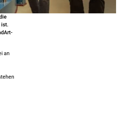
die
ist.
ndArt-
ei an
 stehen