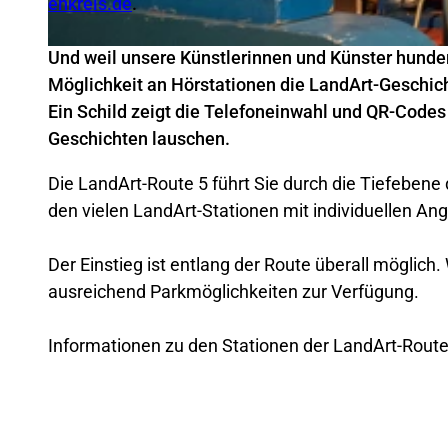
enkreis.de
.
Und weil unsere Künstlerinnen und Künster hunde
© Teutoburger Wald Tourismus, D. Ketz
Möglichkeit an Hörstationen die LandArt-Geschich
Ein Schild zeigt die Telefoneinwahl und QR-Code
Geschichten lauschen.
Die LandArt-Route 5 führt Sie durch die Tiefebene
den vielen LandArt-Stationen mit individuellen An
Der Einstieg ist entlang der Route überall möglic
ausreichend Parkmöglichkeiten zur Verfügung.
Informationen zu den Stationen der LandArt-Route