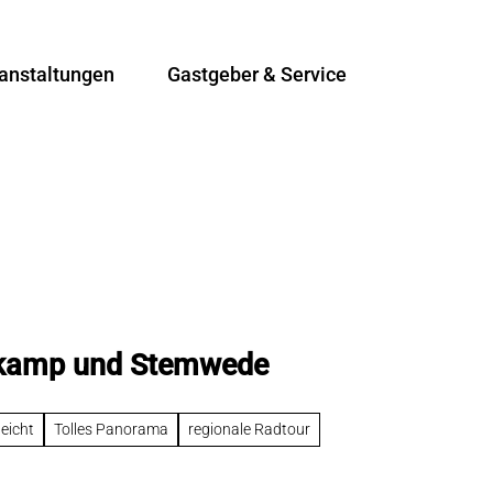
anstaltungen
Gastgeber & Service
T
Suche
e
i
l
e
n
elkamp und Stemwede
leicht
Tolles Panorama
regionale Radtour