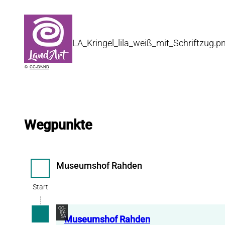
LA_Kringel_lila_weiß_mit_Schriftzug.p
©
CC-BY-ND
Wegpunkte
Museumshof Rahden
Start
Start
CC-
BY-
SA
Museumshof Rahden