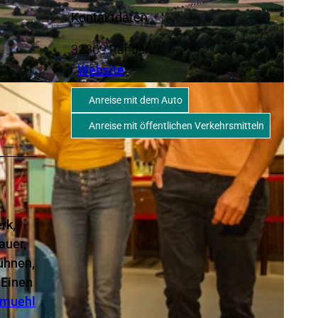
Kontaktdaten
32369
Rahden
Website
Anreise mit dem Auto
Anreise mit öffentlichen Verkehrsmitteln
rk,
auer,
bühnen,
 Einen
-muehl