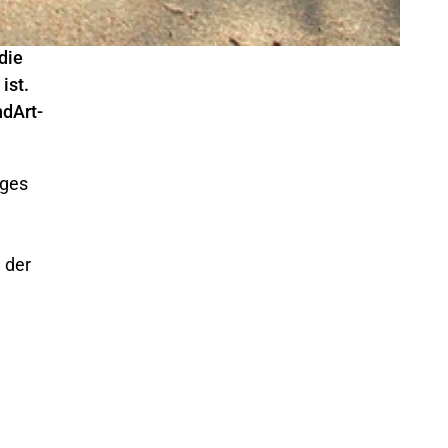
die
ist.
ndArt-
rges
 der