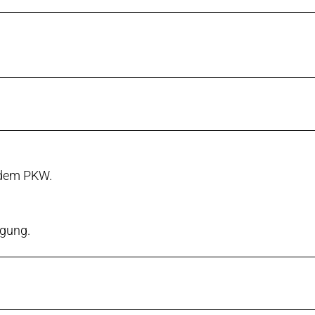
 dem PKW.
ügung.