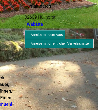
Kontaktdaten
32609
Hüllhorst
Website
Anreise mit dem Auto
Anreise mit öffentlichen Verkehrsmitteln
rk,
auer,
bühnen,
 Einen
-muehl