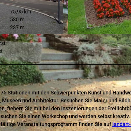
75,95 km
530 m
237 m
© Anna-Lena Rose
rst
st
er 75 Stationen mit den Schwerpunkten Kunst und Handwe
n, Museen und Architektur. Besuchen Sie Maler und Bildh
, fiebern Sie mit bei den Inszenierungen der Freilicht
esuchen Sie einen Workschop und werden selbst kreativ.
elfältige Veranstaltungsprogramm finden Sie auf
landart