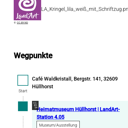
LA_Kringel_lila_weiß_mit_Schriftzug.p
©
CC-BY-ND
Wegpunkte
Café Waldkristall, Bergstr. 141, 32609
Start
Hüllhorst
Start
CC-
BY-
SA
Heimatmuseum Hüllhorst | LandArt-
Station 4.05
Museum/Ausstellung