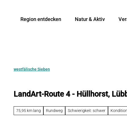
Z
u
Region entdecken
Natur & Aktiv
Ver
m
I
n
h
a
l
t
westfälische Sieben
LandArt-Route 4 - Hüllhorst, Lü
75,95 km lang
Rundweg
Schwierigkeit: schwer
Konditio