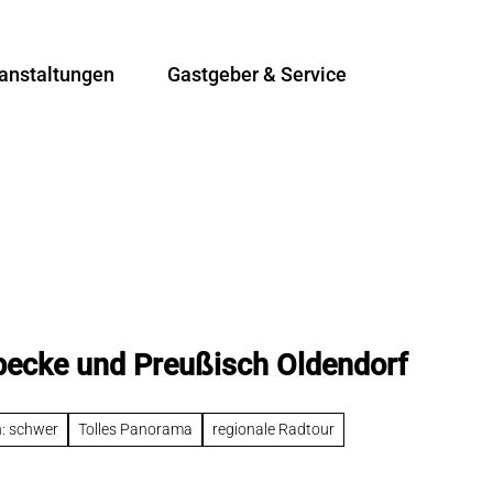
anstaltungen
Gastgeber & Service
T
Suche
e
i
l
e
n
bbecke und Preußisch Oldendorf
n: schwer
Tolles Panorama
regionale Radtour