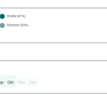
Straße (41%)
Schotter (33%)
ep
Okt
Nov
Dez