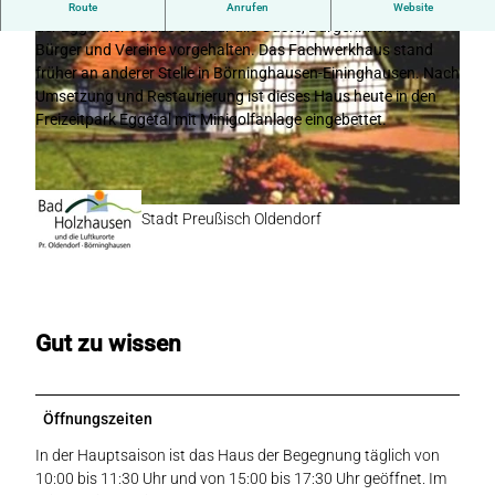
In Börninghausen wird seit 1990 das Haus der Begegnung an
Route
Anrufen
Website
der Eggetaler Straße 69 a für alle Gäste, Bürgerinnen und
Bürger und Vereine vorgehalten. Das Fachwerkhaus stand
früher an anderer Stelle in Börninghausen-Eininghausen. Nach
Umsetzung und Restaurierung ist dieses Haus heute in den
Freizeitpark Eggetal mit Minigolfanlage eingebettet.
© Stadt Preußisch Oldendorf |
CC-BY-SA
© Intern, Christian Streich
Stadt Preußisch Oldendorf
Gut zu wissen
Öffnungszeiten
In der Hauptsaison ist das Haus der Begegnung täglich von
10:00 bis 11:30 Uhr und von 15:00 bis 17:30 Uhr geöffnet. Im