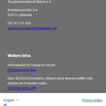
Tourismusverband Sieben e.V.
Kreishausstraße 2-4
32312 Lübbecke
057 41-276-430
tourismusverband@luebbecke.de
Weitere Infos
Infomaterial für Urlaub & Freizeit:
Prospekte bestellen
Über die Orte informieren, Wissen unter Beweis stellen oder
Inhalte mit Freunden ­teilen:
SIEBENECKEN.APP
English
Privacy policy
I
F
n
a