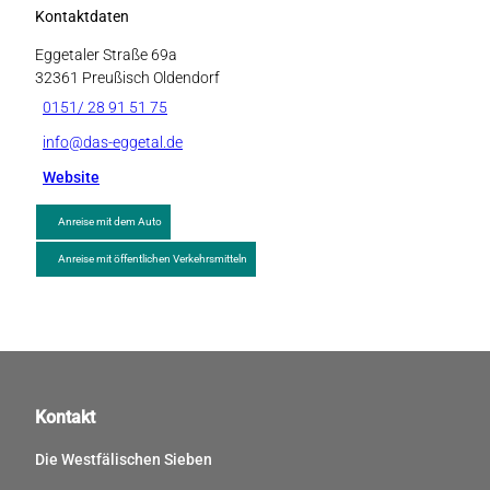
Kontaktdaten
Eggetaler Straße 69a
32361
Preußisch Oldendorf
0151/ 28 91 51 75
info@das-eggetal.de
Website
Anreise mit dem Auto
Anreise mit öffentlichen Verkehrsmitteln
Kontakt
Die Westfälischen Sieben