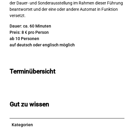
c
der Dauer- und Sonderausstellung im Rahmen dieser Führung
h
beantwortet und der eine oder andere Automat in Funktion
e
versetzt.
s
Dauer: ca. 60 Minuten
A
Preis: 8 € pro Person
u
ab 10 Personen
t
auf deutsch oder englisch möglich
o
m
a
t
Terminübersicht
e
n
m
u
s
e
Gut zu wissen
u
m
Kategorien