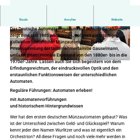
Route
Anrufen
Website
Entdecken Sie Automaten als Wunderwerke ihrer Zeit!
Das Deutsche Automatenmuseum auf Schloss Benkhausen
© Anna-Lena Rose |
CC-BY-SA
© Teutoburger Wald Tourismus, D. Ketz
zeigt eine seit 1985 wachsende, weltweit einzigartige
Kollektion historischer Münzautomaten. Diese
Privatsammlung der Unternehmerfamilie Gauselmann,
umfasst internationale Exponate von den 1880er- bis in die
1970er-Jahre. Lassen auch Sie sich begeistern von dem
F
Erfindungsreichtum, der eindrucksvollen Optik und den
ü
erstaunlichen Funktionsweisen der unterschiedlichen
h
Automaten.
r
u
Reguläre Führungen: Automaten erleben!
n
mit Automatenvorführungen
g
und historischem Hintergrundwissen
D
e
Wer hat den ersten deutschen Münzautomaten gebaut? Was
u
ist der Unterschied zwischen Geld- und Glücksspiel? Warum
t
kennt jeder den Namen Wurlitzer und was ist eigentlich ein
s
Orchestrion? All diese Fragen und noch viele mehr werden in