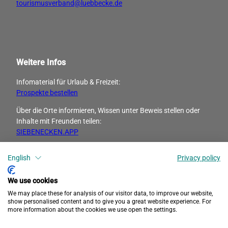
tourismusverband@luebbecke.de
Weitere Infos
Infomaterial für Urlaub & Freizeit:
Prospekte bestellen
Über die Orte informieren, Wissen unter Beweis stellen oder
Inhalte mit Freunden ­teilen:
SIEBENECKEN.APP
English
Privacy policy
I
F
n
a
s
c
We use cookies
t
e
We may place these for analysis of our visitor data, to improve our website,
a
b
show personalised content and to give you a great website experience. For
more information about the cookies we use open the settings.
g
o
r
o
Datenschutz
Barrierefreiheit
Impressum