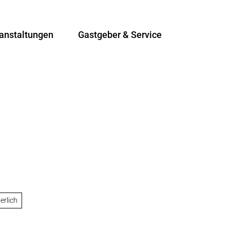
anstaltungen
Gastgeber & Service
T
Suche
e
i
l
e
n
erlich