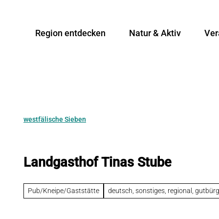
Z
u
Region entdecken
Natur & Aktiv
Ver
m
I
n
h
a
l
t
westfälische Sieben
Landgasthof Tinas Stube
Pub/Kneipe/Gaststätte
deutsch, sonstiges, regional, gutbürg