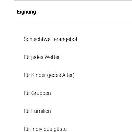
s
Eignung
S
t
u
b
Schlechtwetterangebot
e
für jedes Wetter
für Kinder (jedes Alter)
für Gruppen
für Familien
für Individualgäste