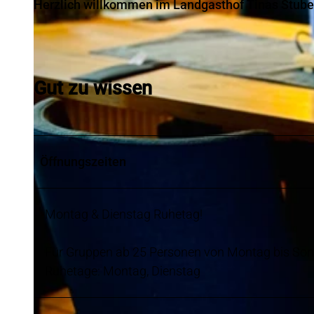
Herzlich willkommen im Landgasthof Tinas Stube i
Gut zu wissen
Öffnungszeiten
Montag & Dienstag Ruhetag!
Für Gruppen ab 25 Personen von Montag bis Sonn
Ruhetage: Montag, Dienstag