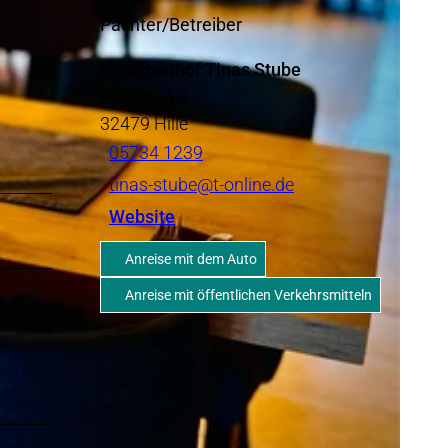
Pächter/Betreiber
Landgasthof Tinas Stube
Kirchweg 3
32479
Hille
05734 1239
tinas-stube@t-online.de
Website
Anreise mit dem Auto
Anreise mit öffentlichen Verkehrsmitteln