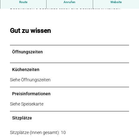
Gasthaus Buschendorfs in Rahden
Route
Anrufen
Website
Buschendorf s Gasthaus essen und Gaststätte in Rahden
Gut zu wissen
Öffnungszeiten
Küchenzeiten
Siehe Öffnungszeiten
Preisinformationen
Siehe Speisekarte
Sitzplätze
Sitzplätze (Innen gesamt): 10