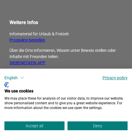
Weitere Infos
Infomaterial für Urlaub & Freizeit:
Prospekte bestellen
Über die Orte informieren, Wissen unter Beweis stellen oder
Inhalte mit Freunden ­teilen:
SIEBENECKEN.APP
English
Privacy policy
I
F
n
a
s
c
We use cookies
t
e
We may place these for analysis of our visitor data, to improve our website,
a
b
show personalised content and to give you a great website experience. For
more information about the cookies we use open the settings.
g
o
r
o
Datenschutz
Barrierefreiheit
Impressum
a
k
Accept all
Deny
m