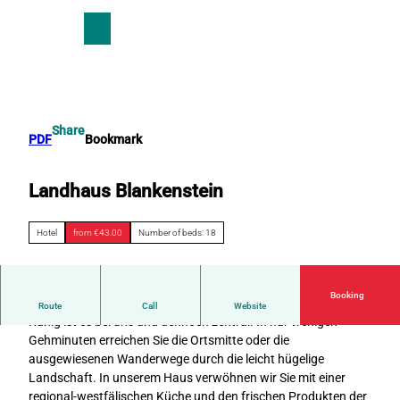
T
o
S
Search
Menu
c
h
o
a
n
r
t
e
e
Share
PDF
Bookmark
n
t
Landhaus Blankenstein
Hotel
from €43.00
Number of beds: 18
Booking
Entspannen im Heilbad Bad Holzhausen
Route
Call
Website
Ruhig ist es bei uns und dennoch zentral. In nur wenigen
Gehminuten erreichen Sie die Ortsmitte oder die
ausgewiesenen Wanderwege durch die leicht hügelige
Landschaft. In unserem Haus verwöhnen wir Sie mit einer
regional-westfälischen Küche und den frischen Produkten der