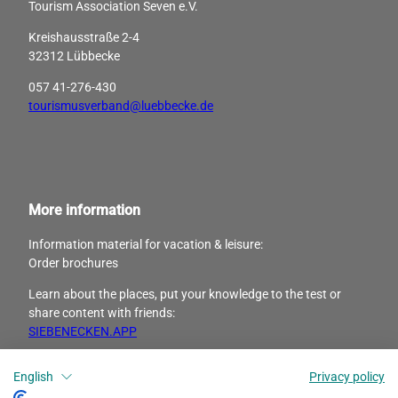
Tourism Association Seven e.V.
Kreishausstraße 2-4
32312 Lübbecke
057 41-276-430
tourismusverband@luebbecke.de
More information
Information material for vacation & leisure:
Order brochures
Learn about the places, put your knowledge to the test or
share content with friends:
SIEBENECKEN.APP
English
Privacy policy
I
F
n
a