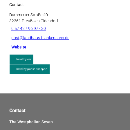
Contact
Dummerter Straße 40
32361
Preußisch Oldendorf
0 57 42 / 96 97 - 30
post@landhaus-blankenstein.de
Website
Travel by car
Travel by public transport
Contact
The Westphalian Seven