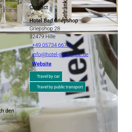
Contact
Hotel Bad Griepshop
Griepshop 28
32479
Hille
+49 05734 667-0
info@hotel-griepshop.de
Website
Travel by car
Travel by public transport
ch den