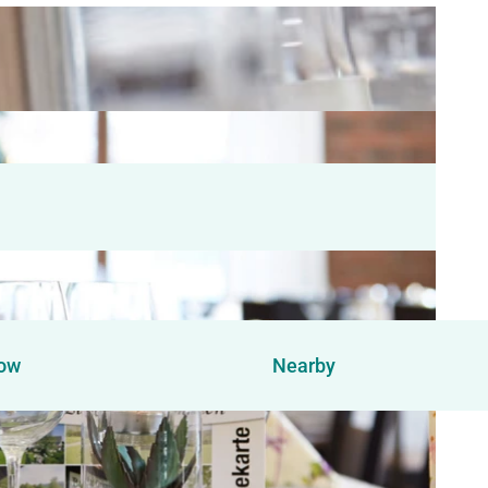
now
Nearby