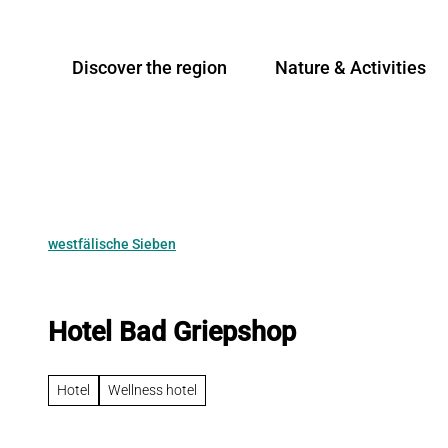
T
o
Discover the region
Nature & Activities
c
o
n
t
e
n
t
westfälische Sieben
Hotel Bad Griepshop
Hotel
Wellness hotel