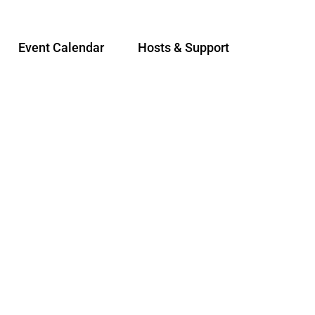
Event Calendar
Hosts & Support
S
Sear
h
a
r
e