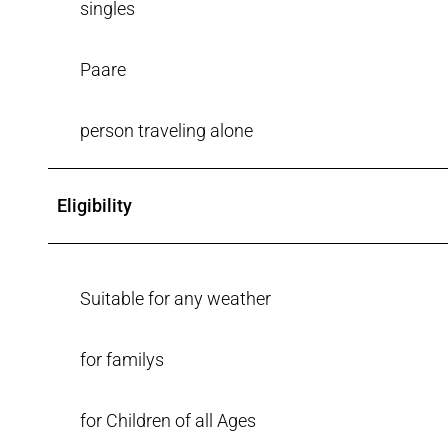
singles
s
h
Paare
o
p
person traveling alone
Eligibility
Suitable for any weather
for familys
for Children of all Ages