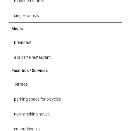
multi-bed room/s
single room/s
Meals
breakfast
à la carte restaurant
Facilities / Services
Terrace
parking space for bicycles
non-smoking house
car parking lot