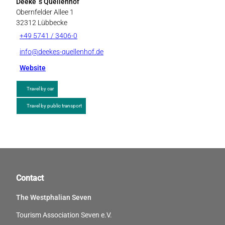
Deeke´s Quellenhof
Obernfelder Allee 1
32312
Lübbecke
+49 5741 / 3406-0
info@deekes-quellenhof.de
Website
Travel by car
Travel by public transport
Contact
The Westphalian Seven
Tourism Association Seven e.V.