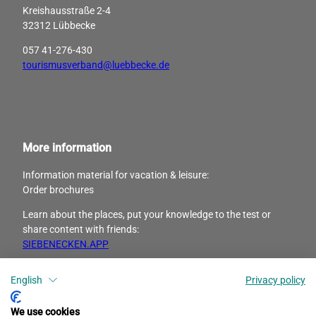
Kreishausstraße 2-4
32312 Lübbecke
057 41-276-430
tourismusverband@luebbecke.de
More information
Information material for vacation & leisure:
Order brochures
Learn about the places, put your knowledge to the test or
share content with friends:
SIEBENECKEN.APP
English
Privacy policy
I
F
n
a
s
c
We use cookies