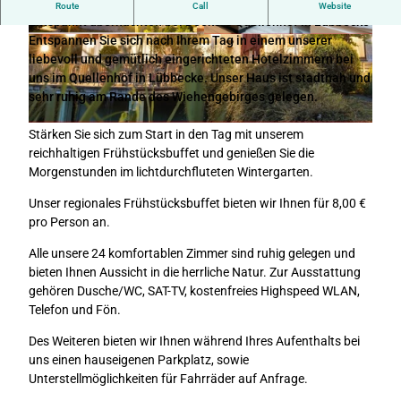
Route
Call
Website
Entspannt übernachten bei Deeke´s Quellenhof in Lübbecke
Entspannen Sie sich nach Ihrem Tag in einem unserer
D
D
liebevoll und gemütlich eingerichteten Hotelzimmern bei
e
e
uns im Quellenhof in Lübbecke. Unser Haus ist stadtnah und
e
e
sehr ruhig am Rande des Wiehengebirges gelegen.
k
k
e
e
D
Stärken Sie sich zum Start in den Tag mit unserem
s
s
e
reichhaltigen Frühstücksbuffet und genießen Sie die
Q
Q
e
Morgenstunden im lichtdurchfluteten Wintergarten.
u
u
k
e
e
Unser regionales Frühstücksbuffet bieten wir Ihnen für 8,00 €
e
l
l
pro Person an.
s
l
l
Q
e
e
Alle unsere 24 komfortablen Zimmer sind ruhig gelegen und
u
n
n
bieten Ihnen Aussicht in die herrliche Natur. Zur Ausstattung
e
h
h
gehören Dusche/WC, SAT-TV, kostenfreies Highspeed WLAN,
l
o
o
Telefon und Fön.
l
f
f
e
Des Weiteren bieten wir Ihnen während Ihres Aufenthalts bei
n
uns einen hauseigenen Parkplatz, sowie
h
Unterstellmöglichkeiten für Fahrräder auf Anfrage.
o