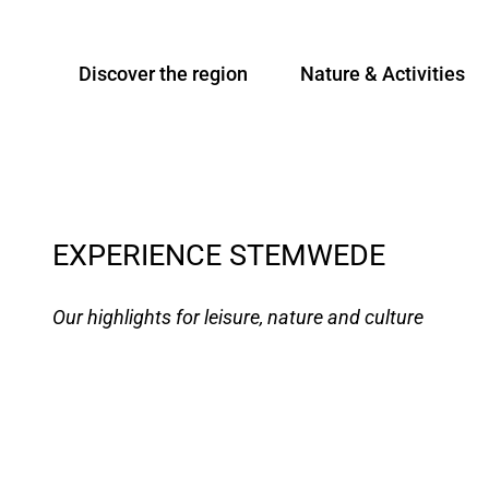
T
Teutoburger Wald Tourismus, D. Ketz |
CC-BY-SA
o
Discover the region
Nature & Activities
c
o
n
t
e
n
EXPERIENCE STEMWEDE
t
Our highlights for leisure, nature and culture