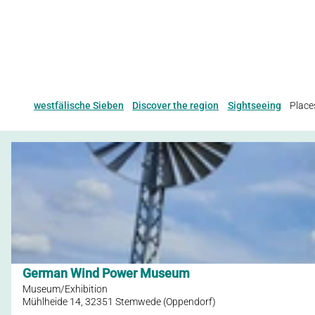
westfälische Sieben
Discover the region
Sightseeing
Place
O
p
e
n
d
e
t
German Wind Power Museum
Tourismusverband Sieben e.V. |
CC-BY-SA
a
Museum/Exhibition
i
Mühlheide 14, 32351 Stemwede (Oppendorf)