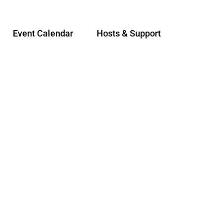
Event Calendar
Hosts & Support
S
Sear
h
a
r
e