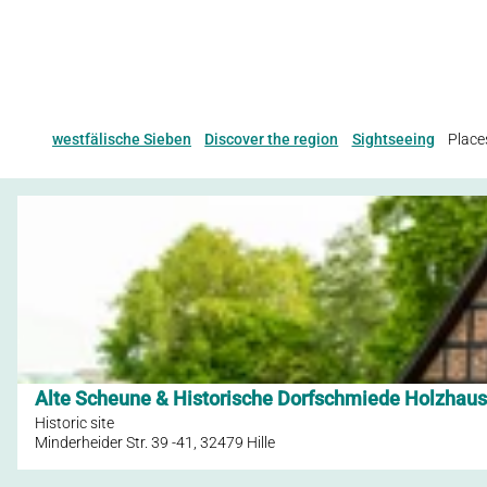
westfälische Sieben
Discover the region
Sightseeing
Places
O
p
e
n
d
e
t
Alte Scheune & Historische Dorfschmiede Holzhaus
© Foto 2021 von www.ChristianSchwier.de, Christian Schwier
a
Historic site
i
Minderheider Str. 39 -41, 32479 Hille
l