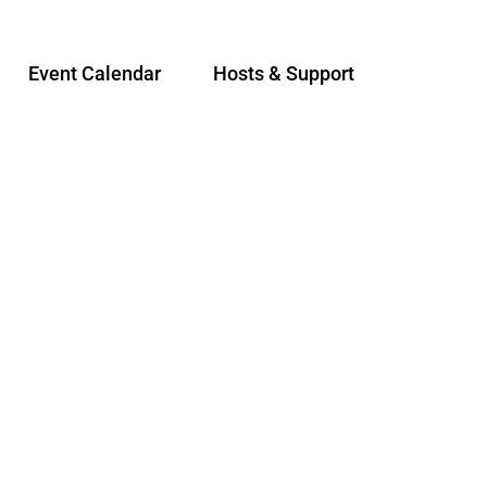
Event Calendar
Hosts & Support
S
Sear
h
a
r
e