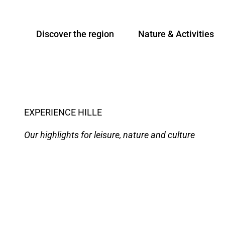
T
© Christian Schwier, Unbekannt
o
Discover the region
Nature & Activities
c
o
n
t
e
n
EXPERIENCE HILLE
t
Our highlights for leisure, nature and culture